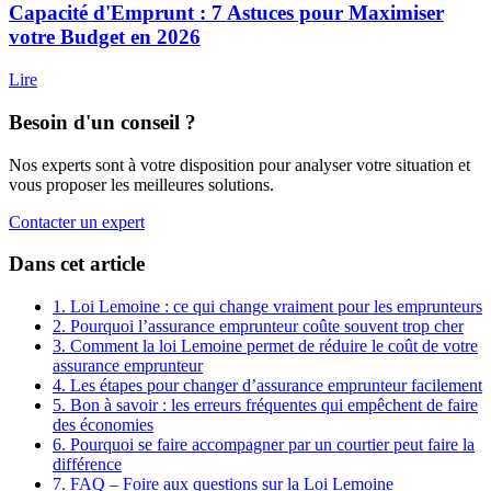
Capacité d'Emprunt : 7 Astuces pour Maximiser
votre Budget en 2026
Lire
Besoin d'un conseil ?
Nos experts sont à votre disposition pour analyser votre situation et
vous proposer les meilleures solutions.
Contacter un expert
Dans cet article
1. Loi Lemoine : ce qui change vraiment pour les emprunteurs
2. Pourquoi l’assurance emprunteur coûte souvent trop cher
3. Comment la loi Lemoine permet de réduire le coût de votre
assurance emprunteur
4. Les étapes pour changer d’assurance emprunteur facilement
5. Bon à savoir : les erreurs fréquentes qui empêchent de faire
des économies
6. Pourquoi se faire accompagner par un courtier peut faire la
différence
7. FAQ – Foire aux questions sur la Loi Lemoine